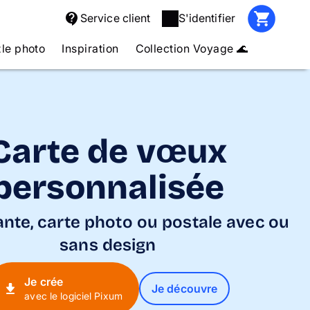
Service client
S'identifier
le photo
Inspiration
Collection Voyage 🌊
Carte de vœux
personnalisée
ante, carte photo ou postale avec ou
sans design
Je crée
Je découvre
avec le logiciel Pixum