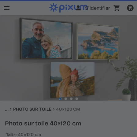
S'identifier
Livre photo Pixum
Déco murale
Tirages photo
Cadeaux
Calendrier photo
Coque
...
PHOTO SUR TOILE
40×120 CM
Photo sur toile 40×120 cm
Cartes
: 40×120 cm
Taille