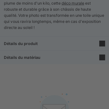
plume de moins d'un kilo, cette
déco murale
est
robuste et durable grâce à son châssis de haute
qualité. Votre photo est transformée en une toile unique
qui vous ravira longtemps, même en cas d'exposition
directe au soleil !
Détails du produit
Groupe: Poster
Détails du matériau
Taille: 40×120 cm
Format: Panoramique
Nos toiles sont composées à
65% de coton et à 35%
Procédé d'impression: Imprimé
de polyester
et sont
produites en Europe
selon les
Cadre en bois: 2 cm
meilleures normes de qualité. La structure fine du lin et
son aspect mat confèrent à votre photo un effet
artistique.
Pour nos cadres, nous utilisons du
bois de pin et