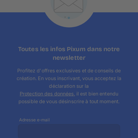
d'épicéa
issus de forêts gérées durablement, ce qui
garantit une stabilité et une durabilité maximales. Votre
photo sur toile est tendue sur un châssis d'environ 2 à 4
cm de haut, ce qui entraîne un rabattement d'environ 3
à 5 cm de votre photo sur les bords, prenez ceci en
compte lors du positionnement de votre photo sur la
Toutes les infos Pixum dans notre
toile.
newsletter
Profitez d'offres exclusives et de conseils de
création. En vous inscrivant, vous acceptez la
déclaration sur la
Protection des données
, il est bien entendu
possible de vous désinscrire à tout moment.
Adresse e-mail