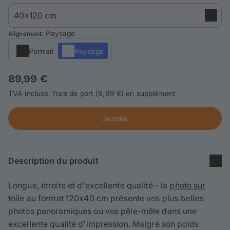
Puzzle photo
Inspiration
: Paysage
Alignement
Portrait
Paysage
Collection Voyage 🌊
89,99 €
FAQ & Service client
TVA incluse, frais de port (9,99 €) en supplément
S'identifier / s'inscrire
Je crée
Description du produit
Longue, étroite et d'excellente qualité - la
photo sur
toile
au format 120x40 cm présente vos plus belles
photos panoramiques ou vos pêle-mêle dans une
excellente qualité d'impression. Malgré son poids