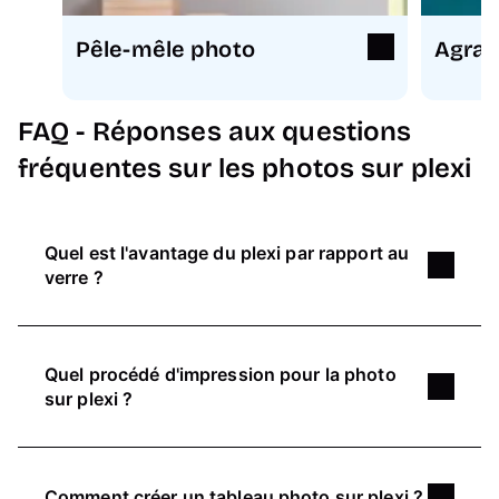
Pêle-mêle photo
Agran
FAQ - Réponses aux questions
fréquentes sur les photos sur plexi
Quel est l'avantage du plexi par rapport au
verre ?
Le plexiglas (ou verre acrylique) est un matériau
idéal pour l'impression de photos, offrant un
Quel procédé d'impression pour la photo
rendu visuel comparable à celui du verre, tout en
sur plexi ?
étant
plus léger et économique
. Sa
robustesse
le rend également bien plus résistant aux chocs,
Votre tableau sur plexi sera imprimé selon un
ce qui en fait une excellente option pour une
procédé d'impression appelé "impression
impression photo durable et de haute qualité.
Comment créer un tableau photo sur plexi ?