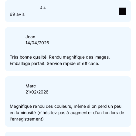
4.4
69 avis
5
étoile(s)
65 %
4
étoile(s)
23 %
Jean
14/04/2026
3
étoile(s)
4 %
2
étoile(s)
1 %
Très bonne qualité. Rendu magnifique des images.
Emballage parfait. Service rapide et efficace.
1
étoile(s)
6 %
Vérification des avis des clients
Marc
21/02/2026
Magnifique rendu des couleurs, même si on perd un peu
en luminosité (n'hésitez pas à augmenter d'un ton lors de
l'enregistrement)