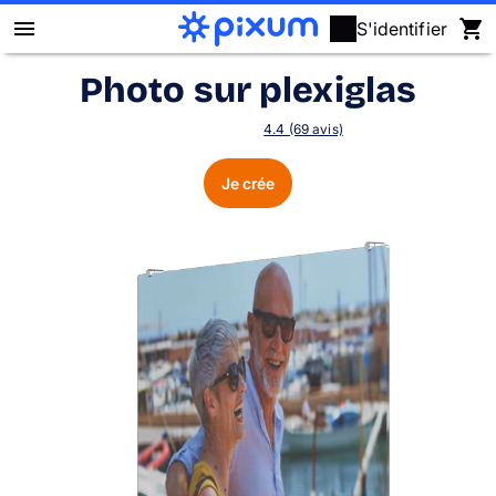
S'identifier
Photo sur plexiglas
Livre photo Pixum
4.4 (69 avis)
Déco murale
Je crée
Tirages photo
Cadeaux
Calendrier photo
Coque
Cartes