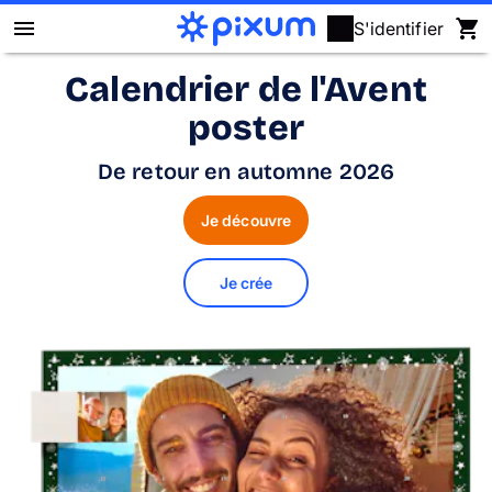
S'identifier
Calendrier de l'Avent
Livre photo Pixum
poster
Déco murale
De retour en automne 2026
Tirages photo
Je découvre
Cadeaux
Je crée
Calendrier photo
Coque
Cartes