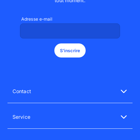
tout moment
.
Adresse e-mail
S'inscrire
Contact
Notre service client est à votre écoute
Du lun au ven de 9h à 18h
Service
01 70 65 35 35
FAQ - service client
service@pixum.com
Satisfaction garantie