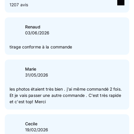
1207 avis
5
étoile(s)
75 %
4
étoile(s)
18 %
Renaud
03/06/2026
3
étoile(s)
4 %
2
étoile(s)
1 %
tirage conforme à la commande
1
étoile(s)
2 %
Vérification des avis des clients
Marie
31/05/2026
les photos étaient très bien . j'ai même commandé 2 fois.
Et je vais passer une autre commande . C'est très rapide
et c'est top! Merci
Cecile
19/02/2026