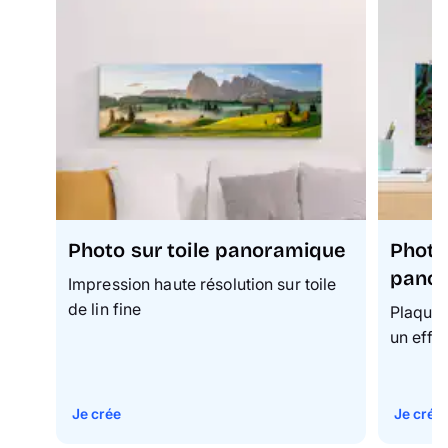
Photo sur toile panoramique
Photo
pano
Impression haute résolution sur toile
de lin fine
Plaque 
un effet
Je crée
Je crée