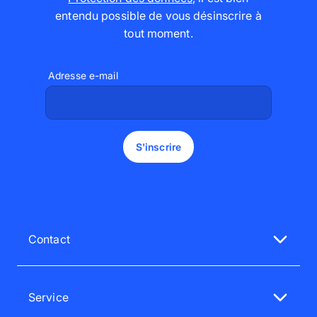
entendu possible de vous désinscrire à
tout moment
.
Adresse e-mail
S'inscrire
Contact
Notre service client est à votre écoute
Du lun au ven de 9h à 18h
Service
01 70 65 35 35