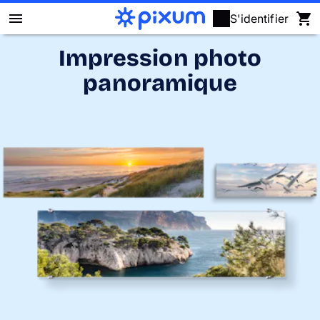
S'identifier
Impression photo
Livre photo Pixum
panoramique
Déco murale
Tirages photo
Cadeaux
Calendrier photo
Coque
Cartes