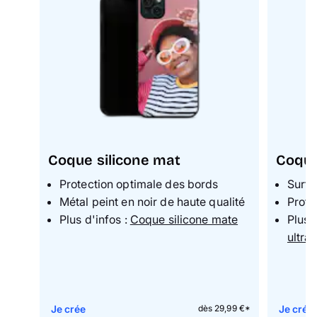
Coque silicone mat
Coque 
Protection optimale des bords
Surfa
Métal peint en noir de haute qualité
Prote
Plus d'infos :
Coque silicone mate
Plus 
ultraf
Je crée
Je crée
dès 29,99 €*