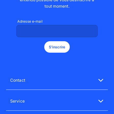
tout moment
.
Adresse e-mail
S'inscrire
Contact
Notre service client est à votre écoute
Du lun au ven de 9h à 18h
Service
01 70 65 35 35
FAQ - service client
service@pixum.com