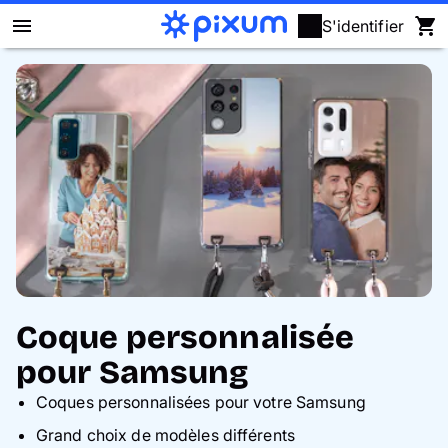
S'identifier
Livre photo Pixum
Déco murale
Tirages photo
Cadeaux
Calendrier photo
Coque personnalisée
Coque
pour Samsung
Coques personnalisées pour votre Samsung
Cartes
Grand choix de modèles différents